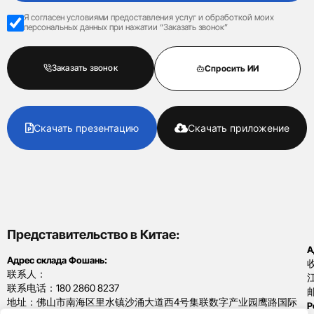
Я согласен условиями предоставления услуг и обработкой моих
персональных данных при нажатии “Заказать звонок”
Заказать звонок
Спросить ИИ
Скачать презентацию
Скачать приложение
Представительство в Китае:
А
Адрес склада Фошань:
收
联系人：
联系电话：180 2860 8237
邮
地址：佛山市南海区里水镇沙涌大道西4号集联数字产业园鹰路国际
Р