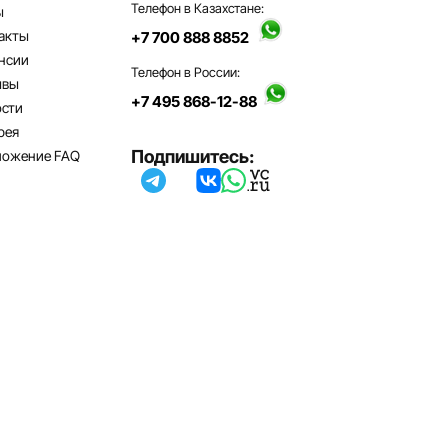
Телефон в Казахстане:
ы
акты
+7 700 888 8852
нсии
Телефон в России:
ывы
+7 495 868-12-88
сти
рея
Подпишитесь:
ложение FAQ