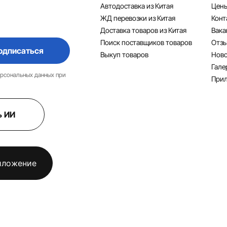
Автодоставка из Китая
Цен
ЖД перевозки из Китая
Конт
Доставка товаров из Китая
Вака
Поиск поставщиков товаров
Отз
одписаться
Выкуп товаров
Ново
Гале
ерсональных данных при
При
ь ИИ
иложение