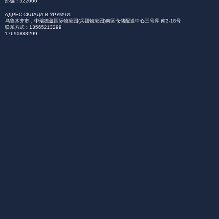
邮编：322000
АДРЕС СКЛАДА В УРУМЧИ:
乌鲁木齐市，中瑞德盈国际物流园(兵团物流园)南区仓储配送中心三号库 南3-18号
联系方式：13565213299
17690883299