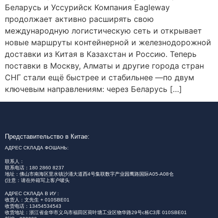
Беларусь и Уссурийск Компания Eagleway
продолжает активно расширять свою
международную логистическую сеть и открывает
новые маршруты контейнерной и железнодорожной
доставки из Китая в Казахстан и Россию. Теперь
поставки в Москву, Алматы и другие города стран
СНГ стали ещё быстрее и стабильнее —по двум
ключевым направлениям: через Беларусь […]
Представительство в Китае:
АДРЕС СКЛАДА ФОШАНЬ:
联系人：
联系电话：180 2860 8237
地址：佛山市南海区里水镇沙涌大道西4号集联数字产业园鹰路国际A05-A08仓
(注意：请在外箱写上客户唛头
АДРЕС СКЛАДА В ИУ :
收货人：文先生 + 010SBE01
收货电话：13454534543
收货地址：浙江省金华市义乌市福田区荷叶塘工业区物华路29号c栋C3库 010SBE01