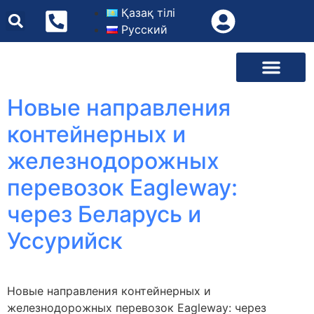
Қазақ тілі
Русский
1688 / ALIBABA / TAOBAO
Новые направления
контейнерных и
железнодорожных
перевозок Eagleway:
через Беларусь и
Уссурийск
Новые направления контейнерных и
железнодорожных перевозок Eagleway: через