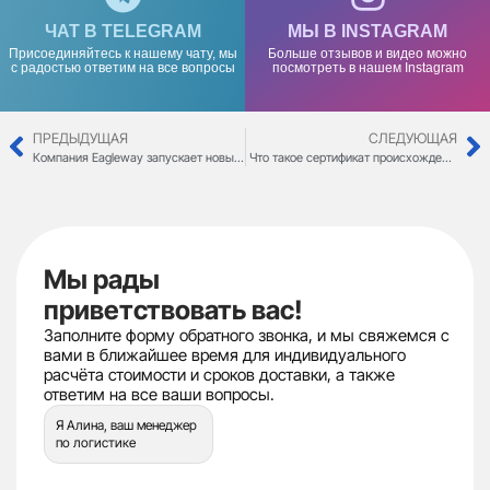
ЧАТ В TELEGRAM
МЫ В INSTAGRAM
Присоединяйтесь к нашему чату, мы
Больше отзывов и видео можно
с радостью ответим на все вопросы
посмотреть в нашем Instagram
ПРЕДЫДУЩАЯ
СЛЕДУЮЩАЯ
Компания Eagleway запускает новый маршрут — доставка товаров из Китая в Россию через Беларусь
Что такое сертификат происхождения товара (СТ-1 или Form A) и зачем он нужен?
Мы рады
приветствовать вас!
Заполните форму обратного звонка, и мы свяжемся с
вами в ближайшее время для индивидуального
расчёта стоимости и сроков доставки, а также
ответим на все ваши вопросы.
Я Алина, ваш менеджер
по логистике