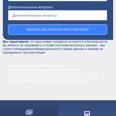
Дополнительные вопросы
ЗАКАЗАТЬ БЕСПЛАТНУЮ КОНСУЛЬТАЦИЮ
Мы гарантируем
, что ваш номер телефона останется в безопасности.
Вы можете не переживать о спаме или нежелательных звонках – мы
строго соблюдаем конфиденциальность ваших данных и никогда не
передаем их третьим лицам
Мы рады приветствовать вас!
Я Самира, ваш менеджер по логистике
Заполните форму обратного звонка, и мы свяжемся с вами в
ближайшее время для индивидуального расчёта стоимости и
сроков доставки, а также ответим на все ваши вопросы.